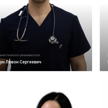
анестезиолог-реаниматолог
ун Левон Сергеевич