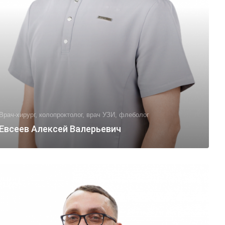
Врач-хирург, колопроктолог, врач УЗИ, флеболог
Евсеев Алексей Валерьевич