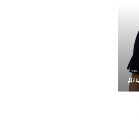
Врач 
Дац