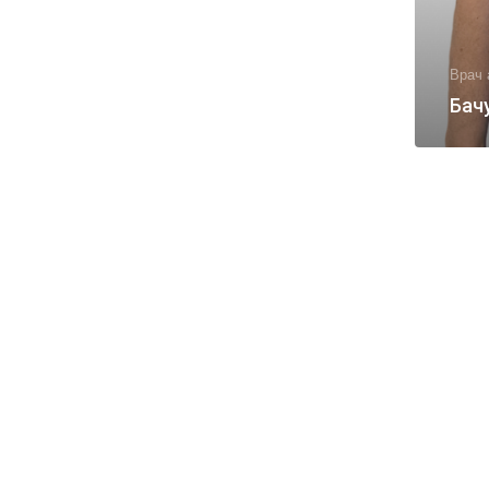
Врач 
Бач