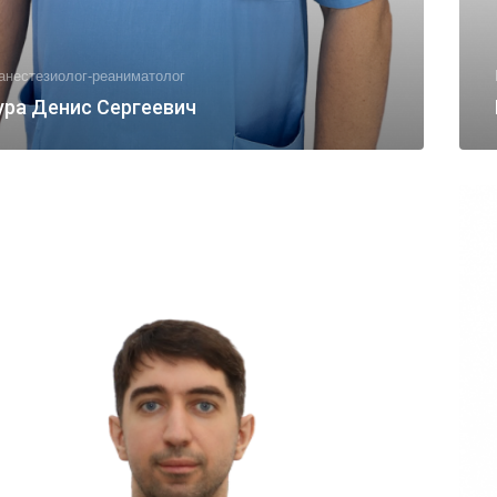
анестезиолог-реаниматолог
ура Денис Сергеевич