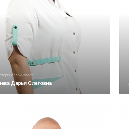
оториноларинголог
яева Дарья Олеговна