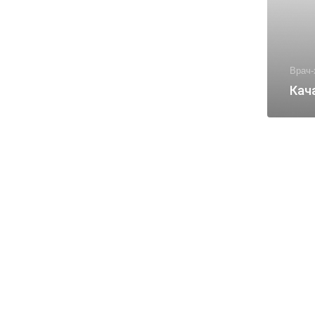
Врач-
Кач