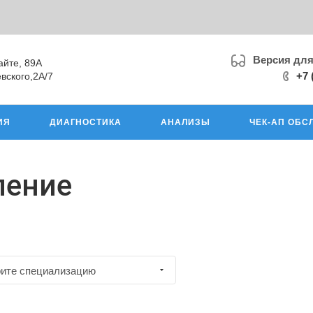
Версия дл
айте, 89А
+7 
вского,2А/7
ИЯ
ДИАГНОСТИКА
АНАЛИЗЫ
ЧЕК-АП ОБС
ление
рите специализацию