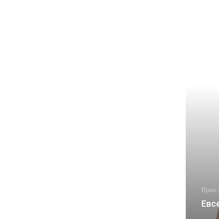
Врач-
Евс