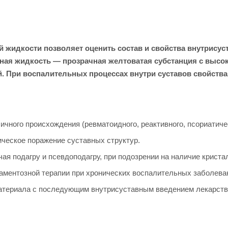
жидкости позволяет оценить состав и свойства внутрисус
ьная жидкость — прозрачная желтоватая субстанция с вы
. При воспалительных процессах внутри суставов свойства
чного происхождения (ревматоидного, реактивного, псориатичес
ческое поражение суставных структур.
я подагру и псевдоподагру, при подозрении на наличие криста
ментозной терапии при хронических воспалительных заболеван
атериала с последующим внутрисуставным введением лекарств