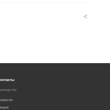
онтакты
уководство
овости
кции