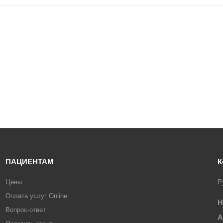
ПАЦИЕНТАМ
К
Цены
Р
Оплата услуг Online
Н
Вопрос-ответ
А