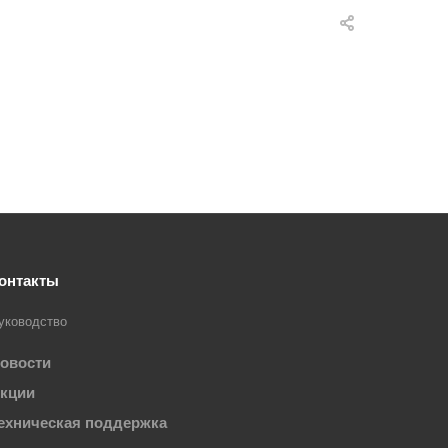
онтакты
уководство
овости
кции
ехническая поддержка