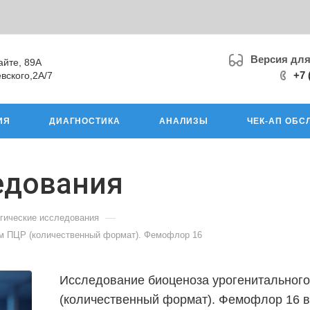
Версия дл
айте, 89А
+7 
вского,2А/7
ИЯ
ДИАГНОСТИКА
АНАЛИЗЫ
ЧЕК-АП ОБС
едования
—
гические исследования
ом ПЦР (количественный формат). Фемофлор 16
Исследование биоценоза урогенитального
(количественный формат). Фемофлор 16 