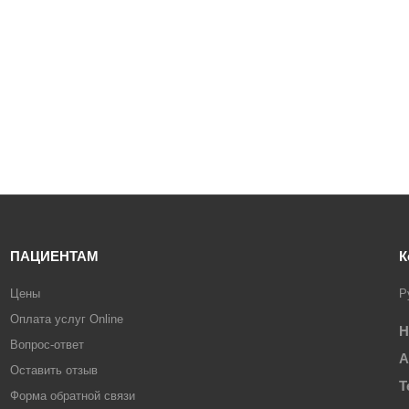
ПАЦИЕНТАМ
К
Цены
Р
Оплата услуг Online
Н
Вопрос-ответ
А
Оставить отзыв
Т
Форма обратной связи