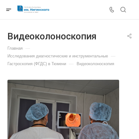
Видеоколоноскопия
—
Главная
—
Исследования диагностические и инструментальные
—
Гастроскопия (ФГДС) в Тюмени
Видеоколоноскопия