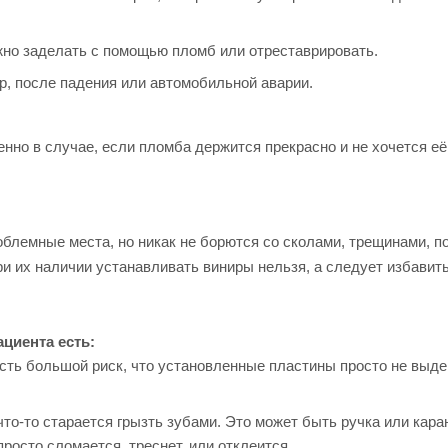
жно заделать с помощью пломб или отреставрировать.
р, после падения или автомобильной аварии.
нно в случае, если пломба держится прекрасно и не хочется её
облемные места, но никак не борются со сколами, трещинами, 
при их наличии устанавливать виниры нельзя, а следует избави
циента есть:
сть большой риск, что установленные пластины просто не выде
то-то старается грызть зубами. Это может быть ручка или кара
просто сломается, треснет, или отклеится.