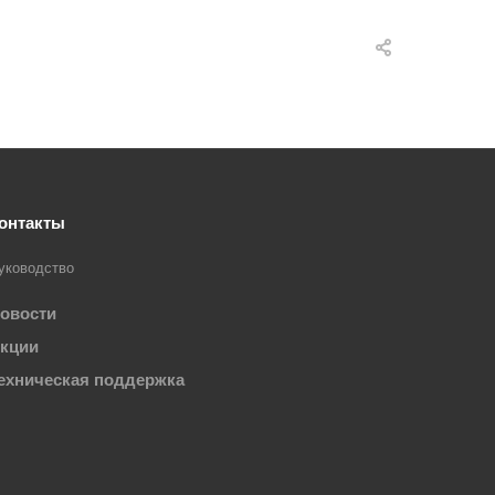
онтакты
уководство
овости
кции
ехническая поддержка