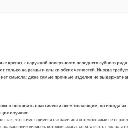
рые крепят к наружной поверхности переднего зубного ряда
только на резцы и клыки обеих челюстей. Иногда требуется
нет смысла: даже самые прочные изделия не выдержат наг
можно поставить практически всем желающим, но иногда их
ющих случаях:
ет так, что с имеющимися пятнами или потемнениями не справл
спользование виниров, которые смогут спрятать этот недостат