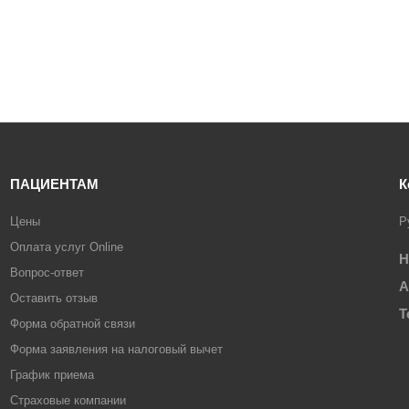
ПАЦИЕНТАМ
К
Цены
Р
Оплата услуг Online
Н
Вопрос-ответ
А
Оставить отзыв
Т
Форма обратной связи
Форма заявления на налоговый вычет
График приема
Страховые компании