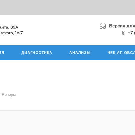
Версия дл
айте, 89А
+7 
вского,2А/7
ИЯ
ДИАГНОСТИКА
АНАЛИЗЫ
ЧЕК-АП ОБС
Виниры