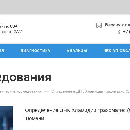
Версия дл
айте, 89А
+7 
вского,2А/7
ИЯ
ДИАГНОСТИКА
АНАЛИЗЫ
ЧЕК-АП ОБС
едования
—
гические исследования
Определение ДНК Хламидии трахоматис (Ch
Определение ДНК Хламидии трахоматис (C
Тюмени