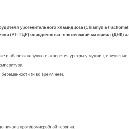
дителя урогенитального хламидиоза (Chlamydia trachomati
ени (РТ-ПЦР) определяется генетический материал (ДНК) х
ие в области наружного отверстия уретры у мужчин, слизистые
емпература.
беременности (и во время нее).
о начала противомикробной терапии.