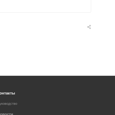
онтакты
уководство
овости