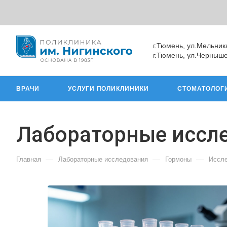
г.Тюмень, ул.Мельник
г.Тюмень, ул.Черныше
ВРАЧИ
УСЛУГИ ПОЛИКЛИНИКИ
СТОМАТОЛОГ
Лабораторные иссл
—
—
—
Главная
Лабораторные исследования
Гормоны
Иссле