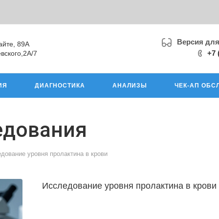
Версия дл
айте, 89А
+7 
вского,2А/7
ИЯ
ДИАГНОСТИКА
АНАЛИЗЫ
ЧЕК-АП ОБС
едования
дование уровня пролактина в крови
Исследование уровня пролактина в крови