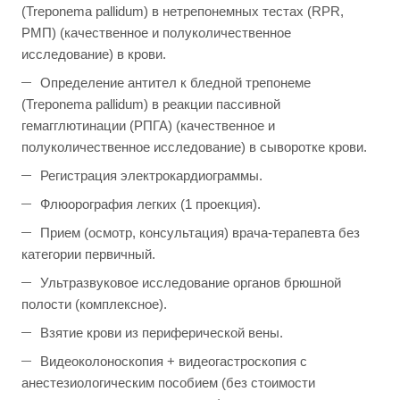
(Treponema pallidum) в нетрепонемных тестах (RPR,
РМП) (качественное и полуколичественное
исследование) в крови.
Определение антител к бледной трепонеме
(Treponema pallidum) в реакции пассивной
гемагглютинации (РПГА) (качественное и
полуколичественное исследование) в сыворотке крови.
Регистрация электрокардиограммы.
Флюорография легких (1 проекция).
Прием (осмотр, консультация) врача-терапевта без
категории первичный.
Ультразвуковое исследование органов брюшной
полости (комплексное).
Взятие крови из периферической вены.
Видеоколоноскопия + видеогастроскопия с
анестезиологическим пособием (без стоимости