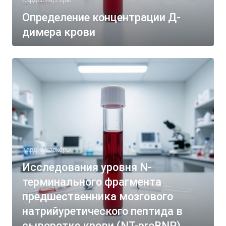
Определение концентрации Д-
димера крови
Кардиомаркёры
Исследования уровня N-
терминального фрагмента
предшественника мозгового
натрийуретического пептида в
сыворотке крови (NT-proBNP)