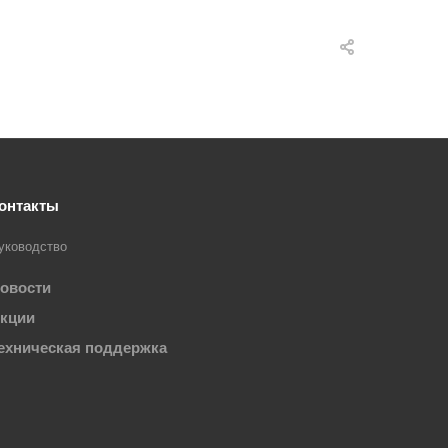
онтакты
уководство
овости
кции
ехническая поддержка