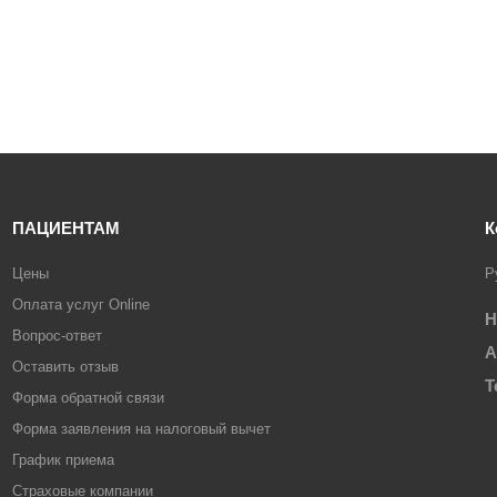
ПАЦИЕНТАМ
К
Цены
Р
Оплата услуг Online
Н
Вопрос-ответ
А
Оставить отзыв
Т
Форма обратной связи
Форма заявления на налоговый вычет
График приема
Страховые компании