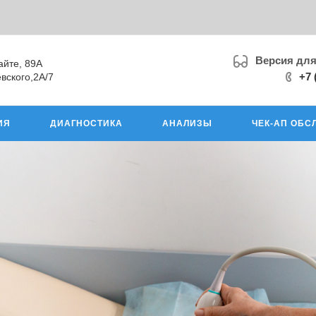
Версия дл
айте, 89А
+7 
вского,2А/7
ИЯ
ДИАГНОСТИКА
АНАЛИЗЫ
ЧЕК-АП ОБС