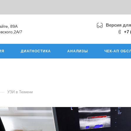
Версия дл
айте, 89А
+7 
вского,2А/7
ИЯ
ДИАГНОСТИКА
АНАЛИЗЫ
ЧЕК-АП ОБС
—
УЗИ в Тюмени