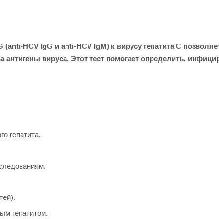
(anti-HCV IgG и anti-HCV IgM) к вирусу гепатита С позво
антигены вируса. Этот тест помогает определить, инфициро
о гепатита.
сследованиям.
тей).
ым гепатитом.