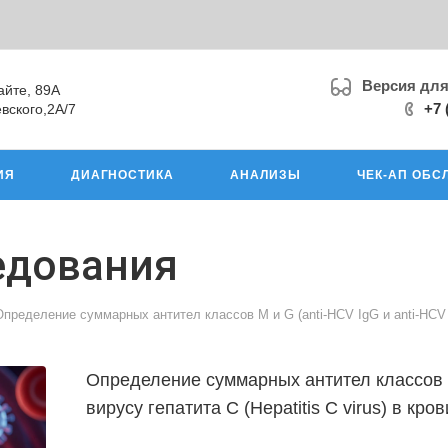
Версия дл
айте, 89А
+7 
вского,2А/7
ИЯ
ДИАГНОСТИКА
АНАЛИЗЫ
ЧЕК-АП ОБС
едования
Определение суммарных антител классов М и G (anti-HCV IgG и anti-HCV Ig
Определение суммарных антител классов М 
вирусу гепатита С (Hepatitis С virus) в кр