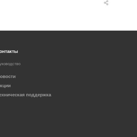
онтакты
уководство
овости
кции
ехническая поддержка