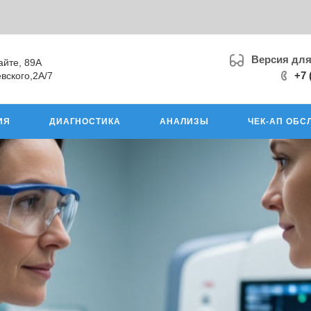
Версия дл
айте, 89А
+7 
вского,2А/7
ИЯ
ДИАГНОСТИКА
АНАЛИЗЫ
ЧЕК-АП ОБС