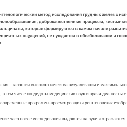
генологический метод исследования грудных желез с испо
овообразования, доброкачественные процессы, кистозные 
кальцинаты, которые формируются в самом начале развити
приятных ощущений, не нуждается в обезболивании и госпи
.
ния – гарантия высокого качества визуализации и максимальн
в том числе кандидаты медицинских наук и врачи-диагносты с
 современные программы-просмотровщики рентгеновских изображ
чение часа после исследования выдаются на руки и отражаются