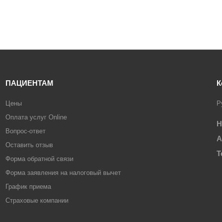
ПАЦИЕНТАМ
К
Цены
Р
Оплата услуг Online
Н
Вопрос-ответ
А
Оставить отзыв
Т
Форма обратной связи
Форма заявления на налоговый вычет
График приема
Страховые компании