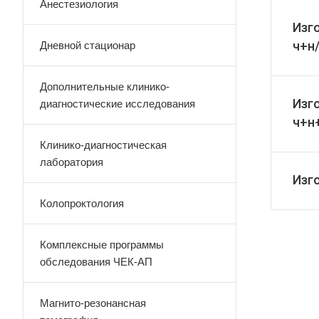
Анестезиология
Изг
ч+н/
Дневной стационар
Дополнительные клинико-
Изг
диагностические исследования
ч+н
Клинико-диагностическая
лаборатория
Изго
Колопроктология
Комплексные программы
обследования ЧЕК-АП
Магнито-резонансная