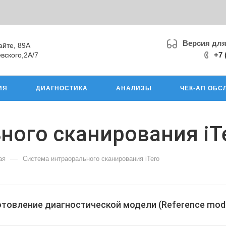
Версия дл
айте, 89А
+7 
вского,2А/7
ИЯ
ДИАГНОСТИКА
АНАЛИЗЫ
ЧЕК-АП ОБС
ного сканирования iT
—
ая
Система интраорального сканирования iTero
отовление диагностической модели (Reference mode