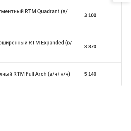
гментный RTM Quadrant (в/
3 100
сширенный RTM Expanded (в/
3 870
ный RTM Full Arch (в/ч+н/ч)
5 140