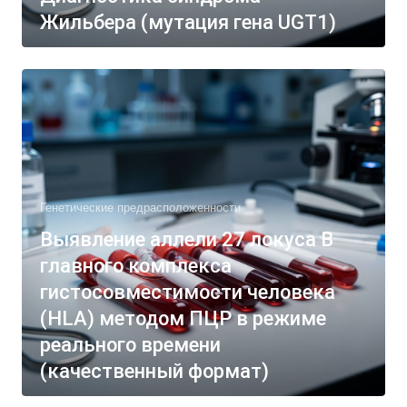
Жильбера (мутация гена UGT1)
Генетические предрасположенности
Выявление аллели 27 локуса В
главного комплекса
гистосовместимости человека
(HLA) методом ПЦР в режиме
реального времени
(качественный формат)