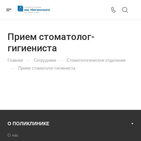
Прием стоматолог-
гигиениста
—
—
Главная
Сотрудники
Стоматологическое отделение
—
Прием стоматолог-гигиениста
О ПОЛИКЛИНИКЕ
О нас