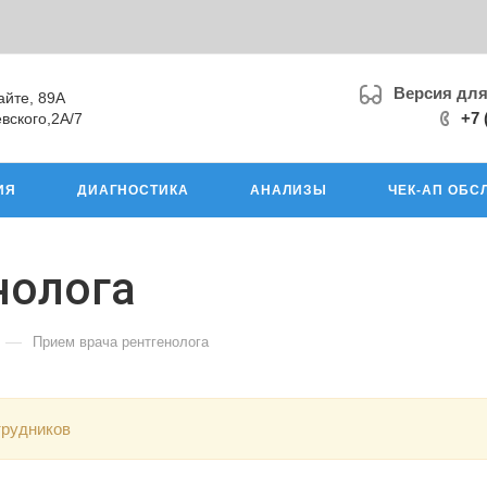
Версия дл
айте, 89А
+7 
вского,2А/7
ИЯ
ДИАГНОСТИКА
АНАЛИЗЫ
ЧЕК-АП ОБС
нолога
—
Прием врача рентгенолога
трудников