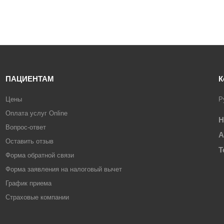
ПАЦИЕНТАМ
К
Цены
Р
Оплата услуг Online
Н
Вопрос-ответ
А
Оставить отзыв
Т
Форма обратной связи
Форма заявления на налоговый вычет
График приема
Страховые компании