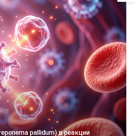
eponema pallidum) в реакции