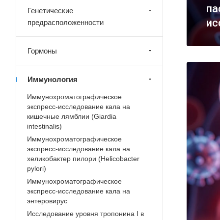
па
Генетические
ис
предрасположенности
Гормоны
Иммунология
Иммунохроматографическое
экспресс-исследование кала на
кишечные лямблии (Giardia
intestinalis)
Иммунохроматографическое
экспресс-исследование кала на
хеликобактер пилори (Helicobacter
pylori)
Иммунохроматографическое
экспресс-исследование кала на
энтеровирус
Исследование уровня тропонина I в