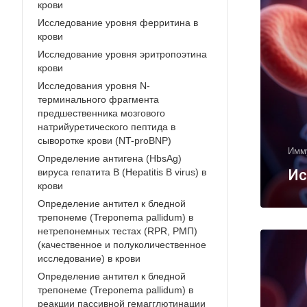
крови
Исследование уровня ферритина в
крови
Исследование уровня эритропоэтина
крови
Исследования уровня N-
терминального фрагмента
предшественника мозгового
натрийуретического пептида в
сыворотке крови (NT-proBNP)
Имм
Определение антигена (HbsAg)
Ис
вируса гепатита В (Hepatitis В virus) в
крови
Определение антител к бледной
трепонеме (Treponema pallidum) в
нетрепонемных тестах (RPR, РМП)
(качественное и полуколичественное
исследование) в крови
Определение антител к бледной
трепонеме (Treponema pallidum) в
реакции пассивной гемагглютинации