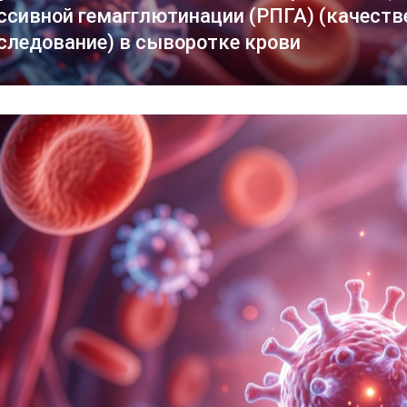
ссивной гемагглютинации (РПГА) (качеств
следование) в сыворотке крови