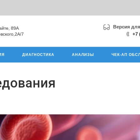
Версия дл
айте, 89А
+7 
вского,2А/7
ИЯ
ДИАГНОСТИКА
АНАЛИЗЫ
ЧЕК-АП ОБС
едования