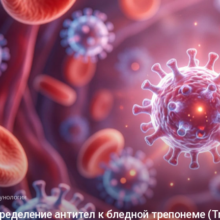
унология
ределение антител к бледной трепонеме (Tr