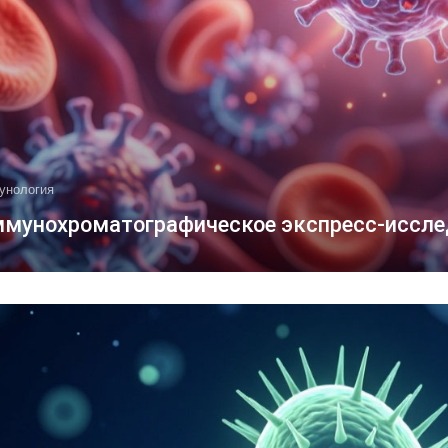
унология
мунохроматографическое экспресс-исслед