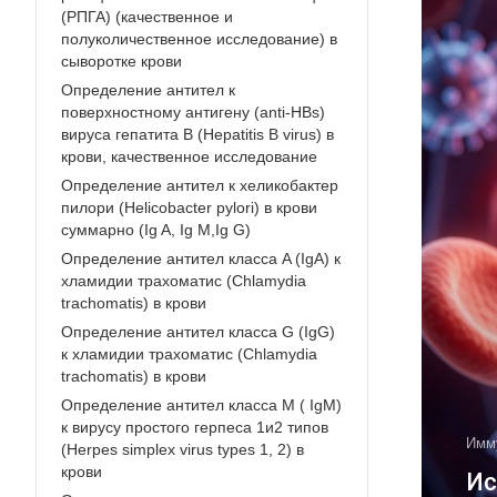
(РПГА) (качественное и
полуколичественное исследование) в
сыворотке крови
Определение антител к
поверхностному антигену (anti-HBs)
вируса гепатита В (Hepatitis В virus) в
крови, качественное исследование
Определение антител к хеликобактер
пилори (Helicobacter pylori) в крови
суммарно (Ig A, Ig M,Ig G)
Определение антител класса A (IgA) к
хламидии трахоматис (Chlamydia
trachomatis) в крови
Определение антител класса G (IgG)
к хламидии трахоматис (Chlamydia
trachomatis) в крови
Определение антител класса М ( IgM)
к вирусу простого герпеса 1и2 типов
Имм
(Herpes simplex virus types 1, 2) в
крови
Ис