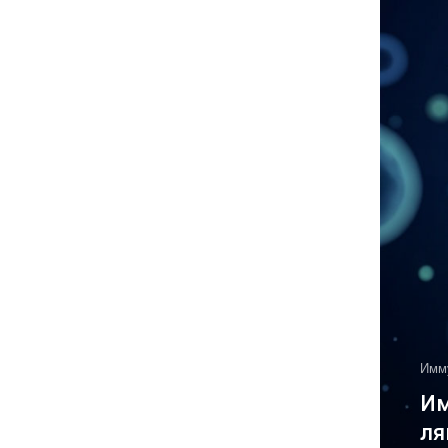
Имм
Им
ля