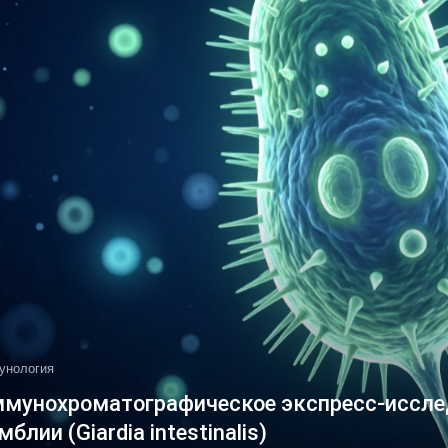
унология
мунохроматографическое экспресс-иссле
мблии (Giardia intestinalis)