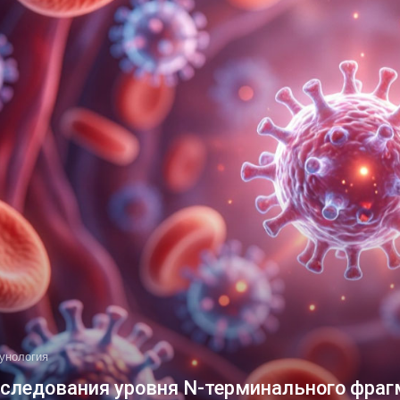
унология
следования уровня N-терминального фраг