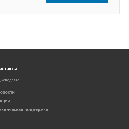
онтакты
уководство
овости
кции
ехническая поддержка