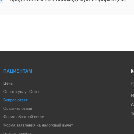
ПАЦИЕНТАМ
К
Цены
Р
Оплата услуг Online
Н
Вопрос-ответ
А
Оставить отзыв
Т
Форма обратной связи
Форма заявления на налоговый вычет
График приема