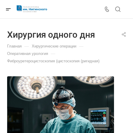
Хирургия одного дня
—
—
Главная
Хирургические операции
—
Оперативная урология
Фиброуретероцистоскопия (цистоскопия (ригидная)