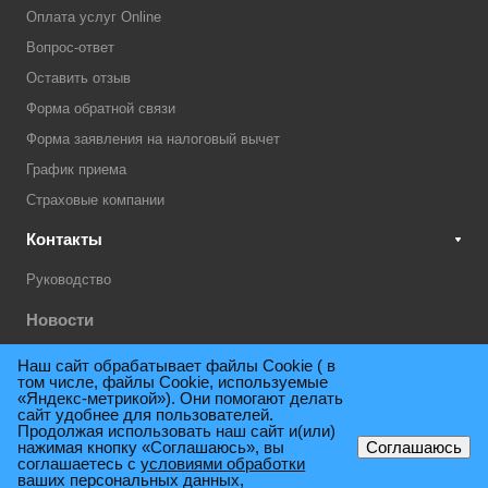
Оплата услуг Online
Вопрос-ответ
Оставить отзыв
Форма обратной связи
Форма заявления на налоговый вычет
График приема
Страховые компании
Контакты
Руководство
Новости
Акции
Наш сайт обрабатывает файлы Cookie ( в
том числе, файлы Cookie, используемые
Техническая поддержка
«Яндекс-метрикой»). Они помогают делать
сайт удобнее для пользователей.
Продолжая использовать наш сайт и(или)
нажимая кнопку «Соглашаюсь», вы
Соглашаюсь
© 2009 - 2026. Поликлиника консультативно-диагностическая им.
соглашаетесь с
условиями обработки
ваших персональных данных,
Е.М.Нигинского