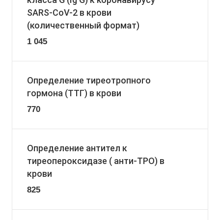
SARS-CoV-2 в крови
(количественный формат)
1 045
Определение тиреотропного
гормона (ТТГ) в крови
770
Определение антител к
тиреопероксидазе ( анти-ТРО) в
крови
825