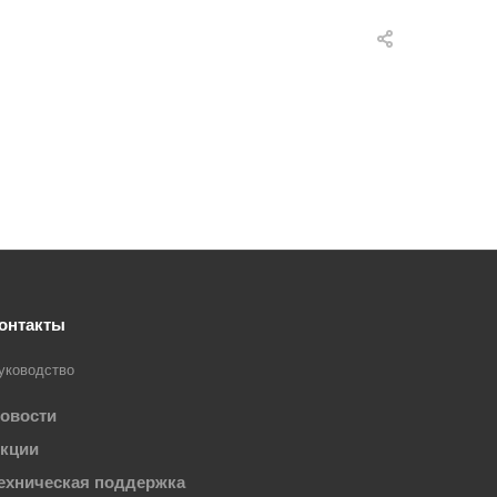
онтакты
уководство
овости
кции
ехническая поддержка