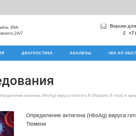
Версия дл
айте, 89А
+7 
вского,2А/7
ИЯ
ДИАГНОСТИКА
АНАЛИЗЫ
ЧЕК-АП ОБС
едования
Определение антигена (HbsAg) вируса гепатита В (Hepatitis В virus) в кро
Определение антигена (HbsAg) вируса гепати
Тюмени