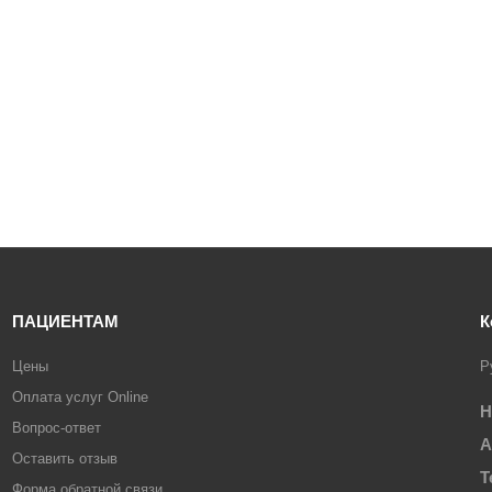
ПАЦИЕНТАМ
К
Цены
Р
Оплата услуг Online
Н
Вопрос-ответ
А
Оставить отзыв
Т
Форма обратной связи