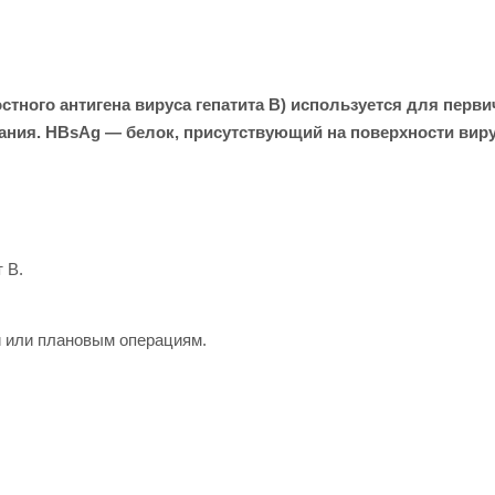
тного антигена вируса гепатита B) используется для перви
ния. HBsAg — белок, присутствующий на поверхности вирус
 B.
и или плановым операциям.