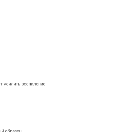
ет усилить воспаление.
ый образец.