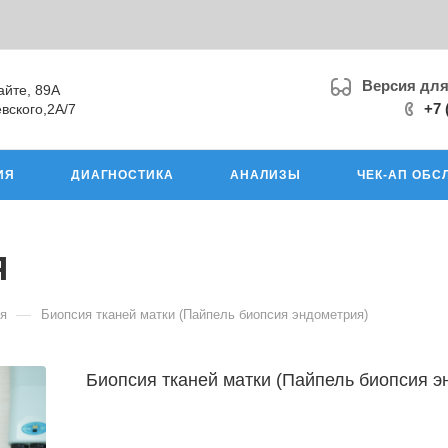
Версия дл
айте, 89А
+7 
вского,2А/7
ИЯ
ДИАГНОСТИКА
АНАЛИЗЫ
ЧЕК-АП ОБС
я
—
ия
Биопсия тканей матки (Пайпель биопсия эндометрия)
Биопсия тканей матки (Пайпель биопсия э