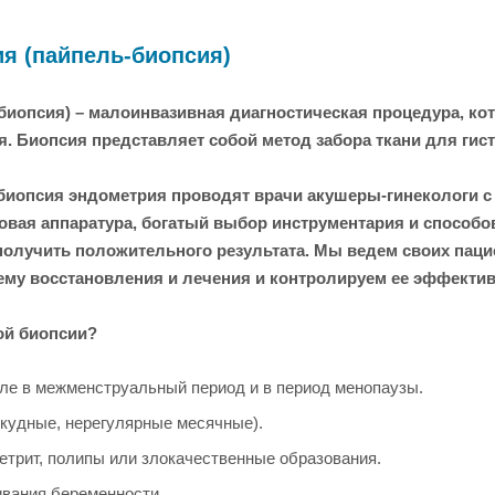
я (пайпель-биопсия)
биопсия) – малоинвазивная диагностическая процедура, ко
. Биопсия представляет собой метод забора ткани для гис
 биопсия эндометрия проводят врачи акушеры-гинекологи с
вая аппаратура, богатый выбор инструментария и способо
олучить положительного результата. Мы ведем своих пацие
ему восстановления и лечения и контролируем ее эффектив
ой биопсии?
ле в межменструальный период и в период менопаузы.
кудные, нерегулярные месячные).
етрит, полипы или злокачественные образования.
ивания беременности.