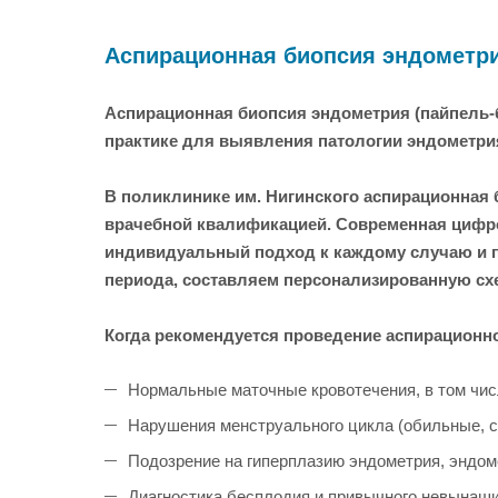
Аспирационная биопсия эндометри
Аспирационная биопсия эндометрия (пайпель-
практике для выявления патологии эндометрия
В поликлинике им. Нигинского аспирационная
врачебной квалификацией. Современная цифро
индивидуальный подход к каждому случаю и п
периода, составляем персонализированную сх
Когда рекомендуется проведение аспирационн
Нормальные маточные кровотечения, в том чис
Нарушения менструального цикла (обильные, с
Подозрение на гиперплазию эндометрия, эндом
Диагностика бесплодия и привычного невынаш