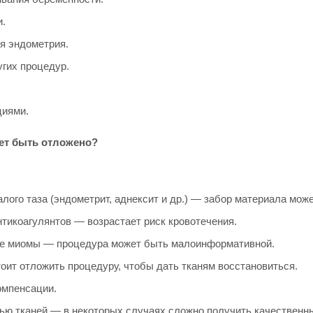
и.
я эндометрия.
угих процедур.
циями.
жет быть отложено?
ого таза (эндометрит, аднексит и др.) — забор материала мож
тикоагулянтов — возрастает риск кровотечения.
ые миомы — процедура может быть малоинформативной.
оит отложить процедуру, чтобы дать тканям восстановиться.
омпенсации.
ью тканей — в некоторых случаях сложно получить качественн