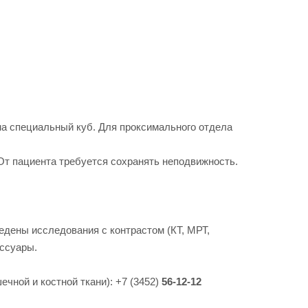
 на специальный куб. Для проксимального отдела
От пациента требуется сохранять неподвижность.
едены исследования с контрастом (КТ, МРТ,
ессуары.
чной и костной ткани): +7 (3452)
56-12-12