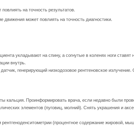
 повлиять на точность результатов.
е движения может повлиять на точность диагностики.
циента укладывают на спину, а согнутые в коленях ноги ставят
ации внутрь.
атчик, генерирующий низкодозовое рентгеновское излучение. 
аты кальция. Проинформировать врача, если недавно были пров
лических элементов (пуговиц, молний). Снять украшения и акс
 рентгеноденситометрии (процентное содержание жировой, мыше