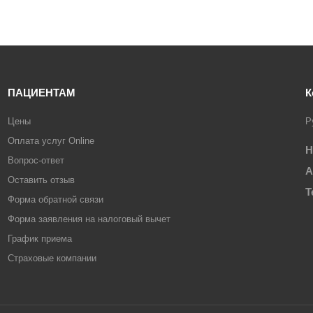
ПАЦИЕНТАМ
К
Цены
Р
Оплата услуг Online
Н
Вопрос-ответ
А
Оставить отзыв
Т
Форма обратной связи
Форма заявления на налоговый вычет
График приема
Страховые компании