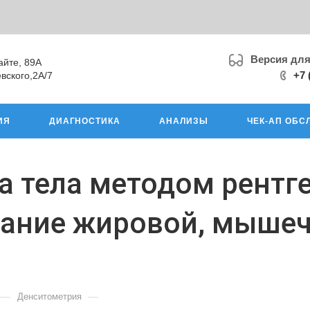
Версия дл
айте, 89А
+7 
вского,2А/7
ИЯ
ДИАГНОСТИКА
АНАЛИЗЫ
ЧЕК-АП ОБС
а тела методом рент
ание жировой, мышеч
—
—
Денситометрия