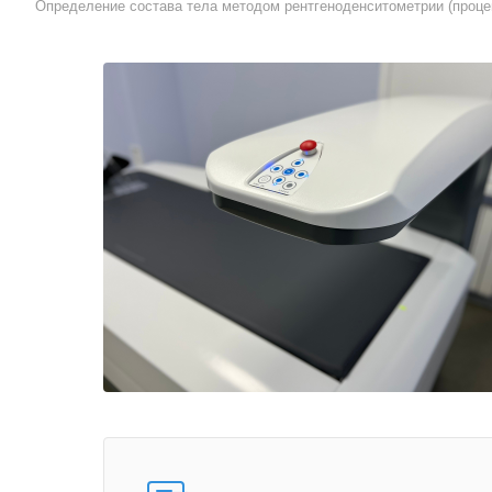
Определение состава тела методом рентгеноденситометрии (проце