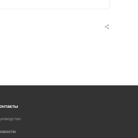
онтакты
уководство
овости