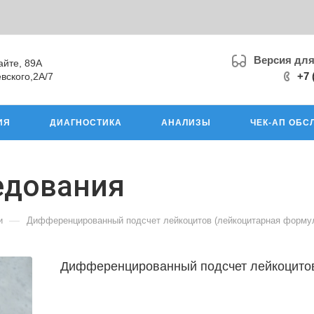
Версия дл
айте, 89А
+7 
вского,2А/7
ИЯ
ДИАГНОСТИКА
АНАЛИЗЫ
ЧЕК-АП ОБС
едования
—
и
Дифференцированный подсчет лейкоцитов (лейкоцитарная форму
Дифференцированный подсчет лейкоцитов