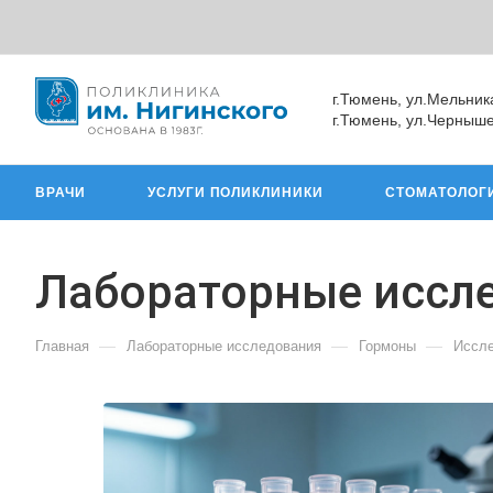
г.Тюмень, ул.Мельник
г.Тюмень, ул.Черныше
ВРАЧИ
УСЛУГИ ПОЛИКЛИНИКИ
СТОМАТОЛОГ
Лабораторные иссл
—
—
—
Главная
Лабораторные исследования
Гормоны
Иссле