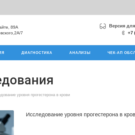
Версия дл
айте, 89А
+7 
вского,2А/7
ИЯ
ДИАГНОСТИКА
АНАЛИЗЫ
ЧЕК-АП ОБС
едования
дование уровня прогестерона в крови
Исследование уровня прогестерона в кро