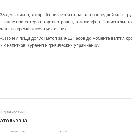
-23 день цикла, который считается от начала очередной менстру
ржащие прогестерон, кортикотропин, тамоксифен. Пациентам, к
лит, на время отказаться от них.
 Прием пищи допускается за 8-12 часов до момента взятия кро
ых напитков, курения и физических упражнений.
й диагностики
натольевна
Телефон
E-mail