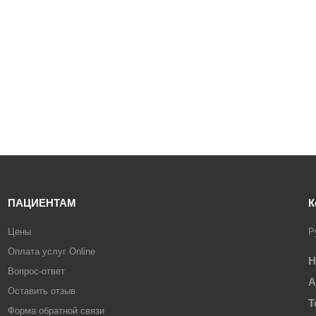
ПАЦИЕНТАМ
К
Цены
Р
Оплата услуг Online
Н
Вопрос-ответ
А
Оставить отзыв
Т
Форма обратной связи