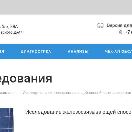
Версия дл
айте, 89А
+7 
вского,2А/7
ИЯ
ДИАГНОСТИКА
АНАЛИЗЫ
ЧЕК-АП ОБС
едования
—
иохимию
Исследование железосвязывающей способности сыворотки
Исследование железосвязывающей способ