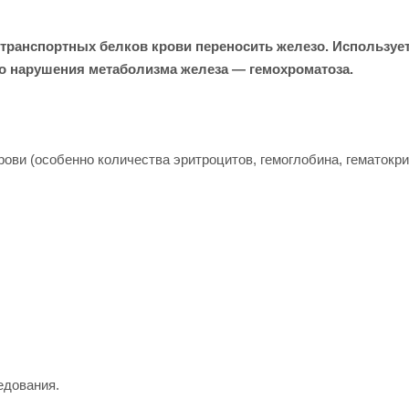
 транспортных белков крови переносить железо. Используе
го нарушения метаболизма железа — гемохроматоза.
ови (особенно количества эритроцитов, гемоглобина, гематокри
едования.