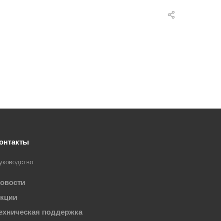
онтакты
уководство
овости
кции
ехническая поддержка