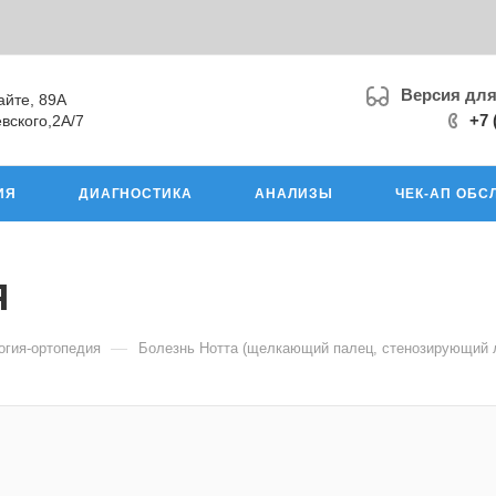
Версия дл
айте, 89А
+7 
вского,2А/7
ИЯ
ДИАГНОСТИКА
АНАЛИЗЫ
ЧЕК-АП ОБС
я
—
огия-ортопедия
Болезнь Нотта (щелкающий палец, стенозирующий 